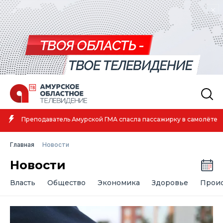
Амурская спортсменка выиграла первенство России по лёгкой
атлетике
Главная
Новости
Новости
Власть
Общество
Экономика
Здоровье
Прои