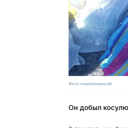
Фото: t.me/ohotaamur28
Он добыл косулю