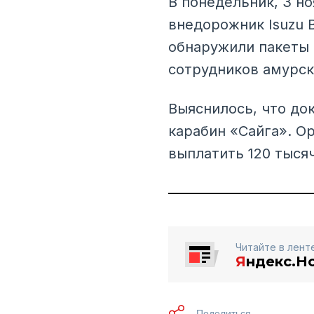
В понедельник, 3 н
внедорожник Isuzu B
обнаружили пакеты 
сотрудников амурск
Выяснилось, что до
карабин «Сайга». О
выплатить 120 тыся
Читайте в лент
Я
ндекс.Н