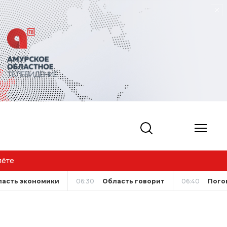
ласть экономики
06:30
Область говорит
06:40
Пого