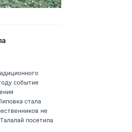
ла
радиционного
году событие
ения
Липовка стала
шественников не
 Талалай посетила