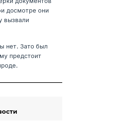
верки документов
ри досмотре они
у вызвали
ы нет. Зато был
ему предстоит
ироде.
вости