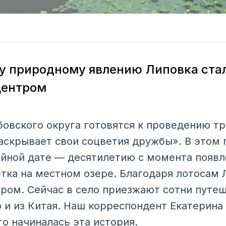
у природному явлению Липовка ста
центром
бовского округа готовятся к проведению т
аскрывает свои соцветия дружбы». В этом 
йной дате — десятилетию с момента появл
тка на местном озере. Благодаря лотосам 
ром. Сейчас в село приезжают сотни путе
о и из Китая. Наш корреспондент Екатерина
его начиналась эта история.