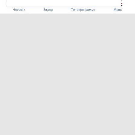
Новости
Видео
Телепрограмма
Меню
ЗДОРОВЬЕ
В поликлинике №4
Благовещенска установили
подъёмник для инвалидов и
автомат для измерения
давления
07.08.2026 15:38