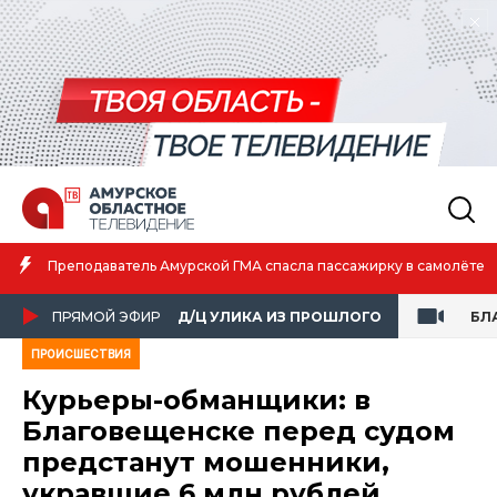
Амурская спортсменка выиграла первенство России по лёгкой
атлетике
ПРЯМОЙ ЭФИР
Д/Ц УЛИКА ИЗ ПРОШЛОГО
БЛ
ПРОИСШЕСТВИЯ
Курьеры-обманщики: в
Благовещенске перед судом
предстанут мошенники,
укравшие 6 млн рублей