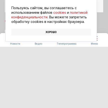
Читайте в ленте
Google Новости
Пользуясь сайтом, вы соглашаетесь с
использованием файлов
cookies
и
политикой
конфиденциальности
. Вы можете запретить
обработку сookies в настройках браузера.
ХОРОШО
МОДА
ЛЕТО
Новости
Видео
Телепрограмма
Меню
КИНООБЪЕКТИВ
На большом экране в
воскресенье
09.08.2026 10:00