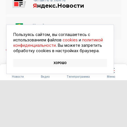
Я
ндекс.Новости
Читайте в ленте
Google Новости
Пользуясь сайтом, вы соглашаетесь с
использованием файлов
cookies
и
политикой
конфиденциальности
. Вы можете запретить
обработку сookies в настройках браузера.
ХОРОШО
РЕСТОРАН
ЕДА
ФЕСТИВАЛЬ «БЕРЕГА ВКУСА»
Новости
Видео
Телепрограмма
Меню
СЕЛЬСКОЕ ХОЗЯЙСТВО
Более тысячи километров
защиты: в Приамурье
усиливают меры борьбы с
лесными пожарами