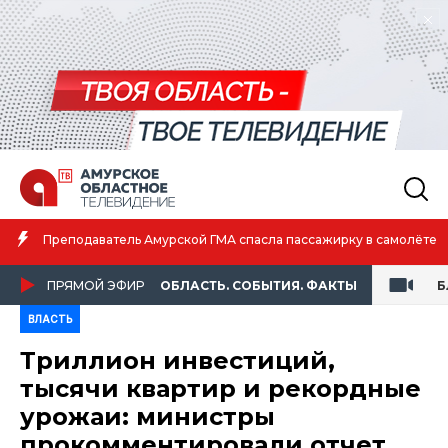
Преподаватель Амурской ГМА спасла пассажирку в самолёте
ПРЯМОЙ ЭФИР
ОБЛАСТЬ. СОБЫТИЯ. ФАКТЫ
Б
ВЛАСТЬ
Триллион инвестиций,
тысячи квартир и рекордные
урожаи: министры
прокомментировали отчет