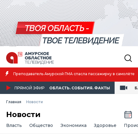
Амурская спортсменка выиграла первенство России по лёгкой
атлетике
ПРЯМОЙ ЭФИР
ОБЛАСТЬ. СОБЫТИЯ. ФАКТЫ
Б
Главная
Новости
Новости
Власть
Общество
Экономика
Здоровье
Прои