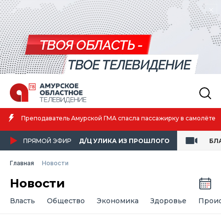
Амурская спортсменка выиграла первенство России по
амолёте
атлетике
ПРЯМОЙ ЭФИР
Д/Ц УЛИКА ИЗ ПРОШЛОГО
БЛ
Главная
Новости
Новости
Власть
Общество
Экономика
Здоровье
Прои