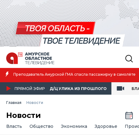
Амурская спортсменка выиграла первенство России по лёгкой
атлетике
ПРЯМОЙ ЭФИР
Д/Ц УЛИКА ИЗ ПРОШЛОГО
БЛ
Главная
Новости
Новости
Власть
Общество
Экономика
Здоровье
Прои