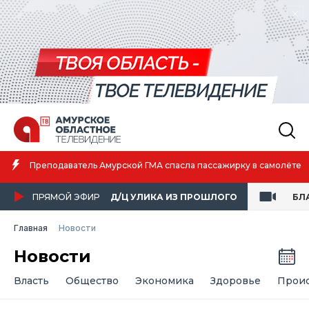
Амурская спортсменка выиграла первенство России по лёгкой
атлетике
ПРЯМОЙ ЭФИР
Д/Ц УЛИКА ИЗ ПРОШЛОГО
БЛ
Главная
Новости
Новости
Власть
Общество
Экономика
Здоровье
Прои