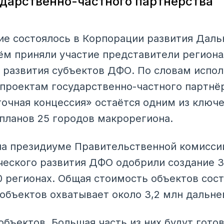
дарственно-частного партнёрства
е состоялось в Корпорации развития Дальн
нём приняли участие представители регион
в развития субъектов ДФО. По словам испо
проектам государственно-частного партнёр
точная концессия» остаётся одним из ключ
планов 25 городов макрорегиона.
 на президиуме Правительственной комисси
еского развития ДФО одобрили создание 3
0 регионах. Общая стоимость объектов сос
 объектов охватывает около 3,2 млн дальне
объектов. Большая часть из них будут гото