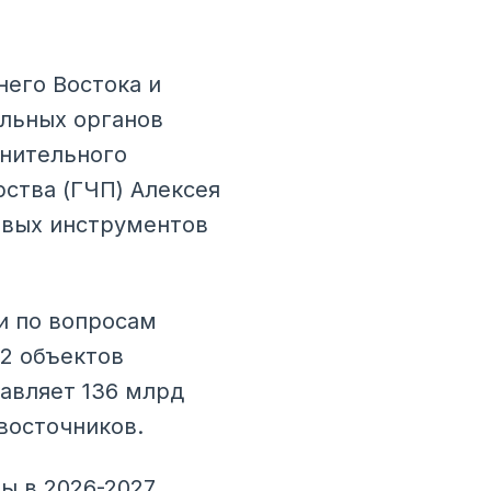
его Востока и
альных органов
лнительного
ства (ГЧП) Алексея
евых инструментов
и по вопросам
2 объектов
тавляет 136 млрд
восточников.
вы в 2026-2027