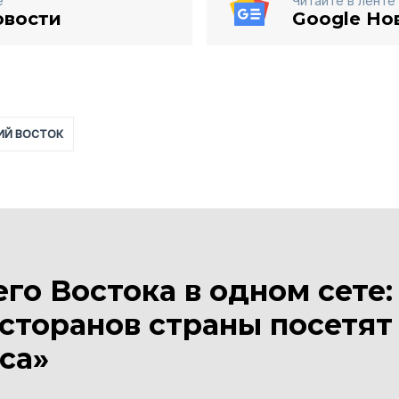
е
Читайте в ленте
овости
Google Но
ИЙ ВОСТОК
го Востока в одном сете:
сторанов страны посетят
са»