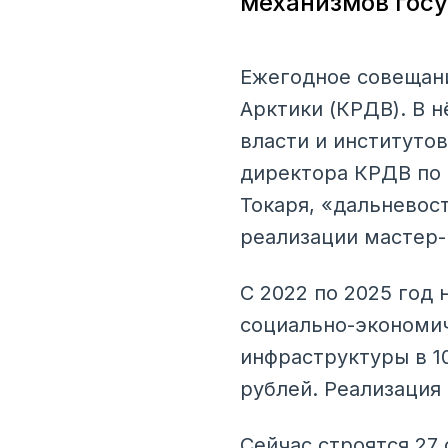
механизмов госу
Ежегодное совещани
Арктики (КРДВ). В 
власти и институто
директора КРДВ по 
Токаря, «дальневос
реализации мастер-
С 2022 по 2025 год
социально-экономич
инфраструктуры в 1
рублей. Реализация
Сейчас строятся 27 