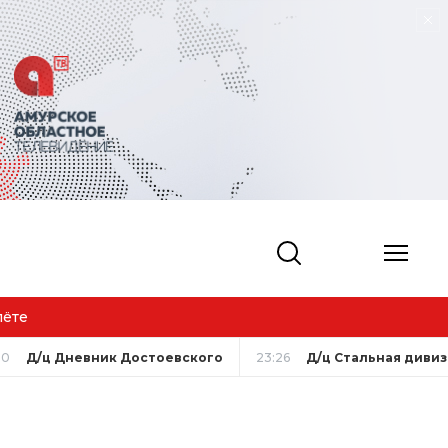
лёте
00
Д/ц Дневник Достоевского
23:26
Д/ц Стальная диви