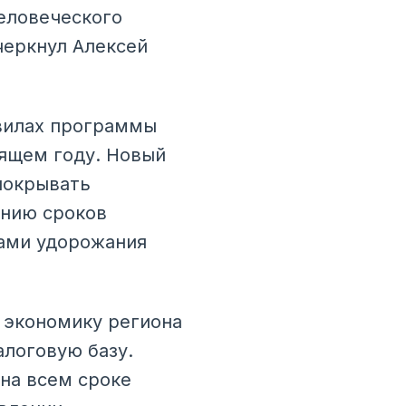
человеческого
черкнул Алексей
авилах программы
дящем году. Новый
покрывать
ению сроков
ками удорожания
 экономику региона
алоговую базу.
на всем сроке