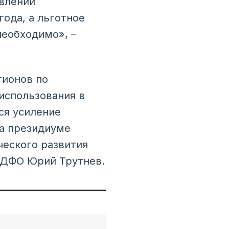
овлении
ода, а льготное
необходимо», –
гионов по
использования в
ся усиление
на президиуме
еского развития
в ДФО Юрий Трутнев.