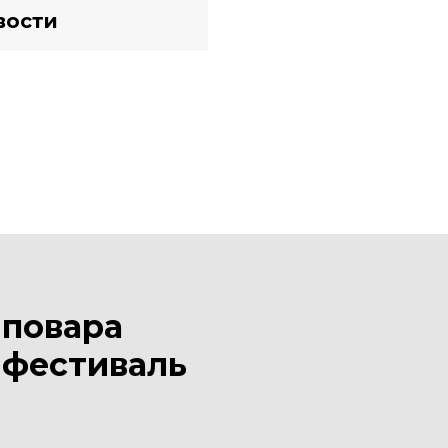
вости
 повара
 фестиваль