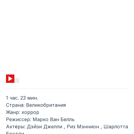
1 час. 23 мин.
Страна: Великобритания
Жанр: хоррор
Режиссер: Марко Ван Белль
Актёры: Дэйзи Джелли , Риз Мэннион , Шарлотта
Брэдли