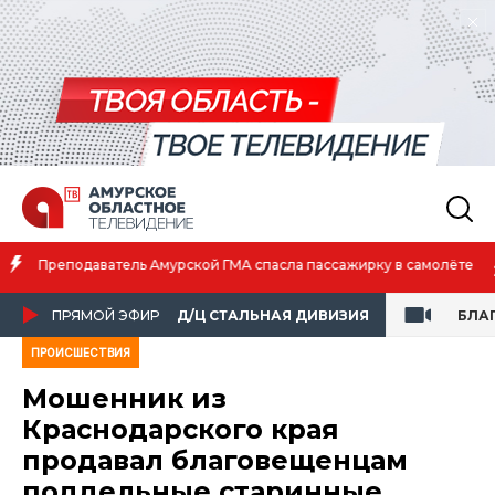
Амурская спортсменка выиграла первенство России по лёгкой
атлетике
ПРЯМОЙ ЭФИР
Д/Ц СТАЛЬНАЯ ДИВИЗИЯ
БЛА
ПРОИСШЕСТВИЯ
Мошенник из
Краснодарского края
продавал благовещенцам
поддельные старинные