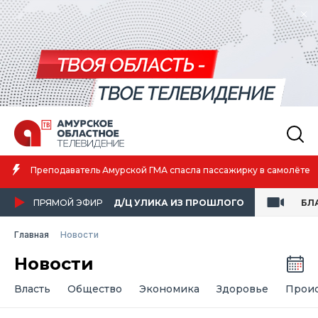
Амурская 
ватель Амурской ГМА спасла пассажирку в самолёте
атлетике
ПРЯМОЙ ЭФИР
Д/Ц УЛИКА ИЗ ПРОШЛОГО
БЛ
Главная
Новости
Новости
Власть
Общество
Экономика
Здоровье
Прои