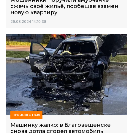
Мошенники поручили амурчанке
сжечь своё жильё, пообещав взамен
новую квартиру
29.08.2024 14:10:38
ПРОИСШЕСТВИЯ
Машинку жалко: в Благовещенске
снова дотла сгорел автомобиль